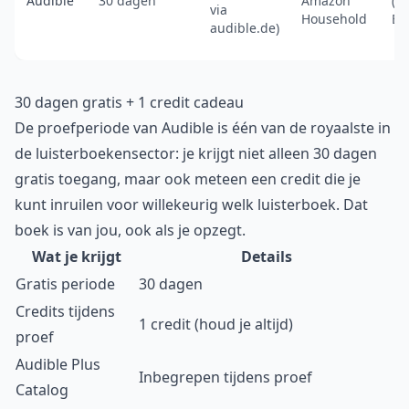
Audible
30 dagen
Amazon
(o
via
Household
En
audible.de)
30 dagen gratis + 1 credit cadeau
De proefperiode van Audible is één van de royaalste in
de luisterboekensector: je krijgt niet alleen 30 dagen
gratis toegang, maar ook meteen een credit die je
kunt inruilen voor willekeurig welk luisterboek. Dat
boek is van jou, ook als je opzegt.
Wat je krijgt
Details
Gratis periode
30 dagen
Credits tijdens
1 credit (houd je altijd)
proef
Audible Plus
Inbegrepen tijdens proef
Catalog