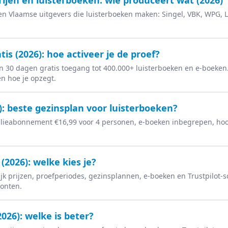
ijen en luisterboeken: wie produceert wat (2026)
n Vlaamse uitgevers die luisterboeken maken: Singel, VBK, WPG, 
is (2026): hoe activeer je de proef?
n 30 dagen gratis toegang tot 400.000+ luisterboeken en e-boeken.
 en hoe je opzegt.
): beste gezinsplan voor luisterboeken?
milieabonnement €16,99 voor 4 personen, e-boeken inbegrepen, hoo
2026): welke kies je?
jk prijzen, proefperiodes, gezinsplannen, e-boeken en Trustpilot-s
oonten.
2026): welke is beter?