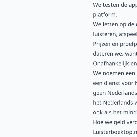
We testen de app
platform.
We letten op de d
luisteren, afspe
Prijzen en proef
dateren we, want
Onafhankelijk en 
We noemen een di
een dienst voor 
geen Nederlandse
het Nederlands wi
ook als het mind
Hoe we geld ver
Luisterboektop.nl