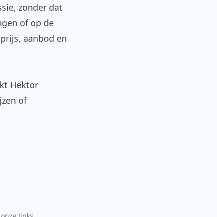
ssie, zonder dat
ngen of op de
prijs, aanbod en
ikt Hektor
jzen of
onze links.