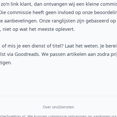
a zo'n link klant, dan ontvangen wij een kleine commi
. Die commissie heeft geen invloed op onze beoordeli
e aanbevelingen. Onze ranglijsten zijn gebaseerd op 
, niet op wat het meeste oplevert.
, of mis je een dienst of titel? Laat het weten. Je bere
lst via
Goodreads
. We passen artikelen aan zodra pri
zigen.
Over ons
Diensten
sterboektop.nl. We kunnen commissie ontvangen op aankopen via 