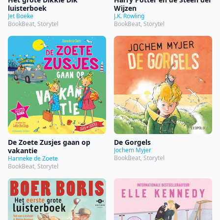
luisterboek
Wijzen
Jet Boeke
J.K. Rowling
BookBeat, Storytel
BookBeat, Storytel
De Zoete Zusjes gaan op
De Gorgels
vakantie
Jochem Myjer
BookBeat, Storytel
Hanneke de Zoete
BookBeat, Storytel