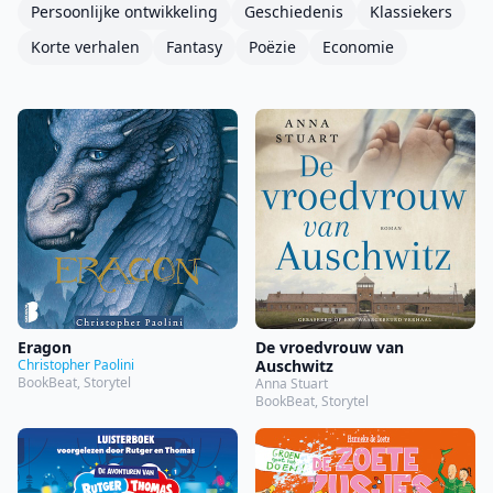
Persoonlijke ontwikkeling
Geschiedenis
Klassiekers
Korte verhalen
Fantasy
Poëzie
Economie
Eragon
De vroedvrouw van
Christopher Paolini
Auschwitz
BookBeat, Storytel
Anna Stuart
BookBeat, Storytel