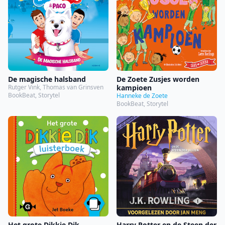
De magische halsband
De Zoete Zusjes worden
Rutger Vink, Thomas van Grinsven
kampioen
BookBeat, Storytel
Hanneke de Zoete
BookBeat, Storytel
Het grote Dikkie Dik
Harry Potter en de Steen der