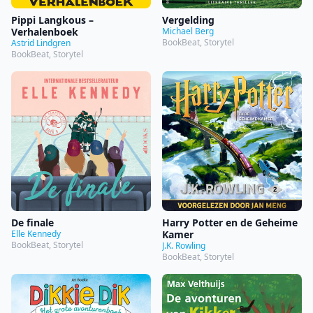
Pippi Langkous –
Vergelding
Verhalenboek
Michael Berg
BookBeat, Storytel
Astrid Lindgren
BookBeat, Storytel
De finale
Harry Potter en de Geheime
Elle Kennedy
Kamer
BookBeat, Storytel
J.K. Rowling
BookBeat, Storytel