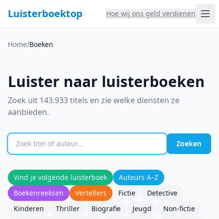
Luisterboektop
Hoe wij ons geld verdienen
Home
/
Boeken
Luister naar luisterboeken
Zoek uit 143.933 titels en zie welke diensten ze
aanbieden.
Zoeken
Vind je volgende luisterboek
Auteurs A–Z
Boekenreeksen
Vertellers
Fictie
Detective
Kinderen
Thriller
Biografie
Jeugd
Non-fictie