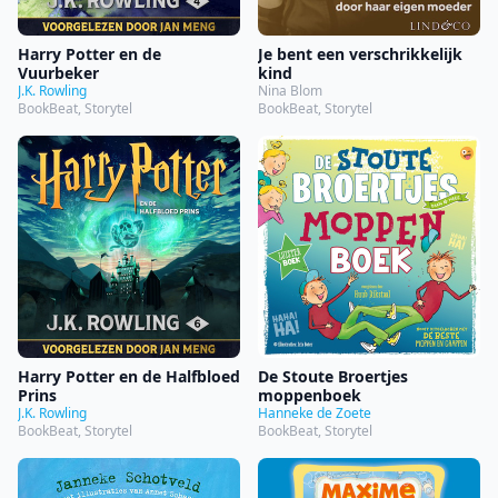
Harry Potter en de
Je bent een verschrikkelijk
Vuurbeker
kind
J.K. Rowling
Nina Blom
BookBeat, Storytel
BookBeat, Storytel
Harry Potter en de Halfbloed
De Stoute Broertjes
Prins
moppenboek
J.K. Rowling
Hanneke de Zoete
BookBeat, Storytel
BookBeat, Storytel