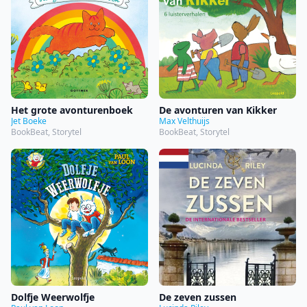
Het grote avonturenboek
De avonturen van Kikker
Jet Boeke
Max Velthuijs
BookBeat, Storytel
BookBeat, Storytel
Dolfje Weerwolfje
De zeven zussen