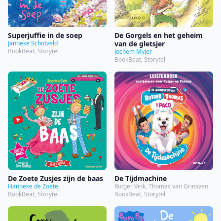
Superjuffie in de soep
De Gorgels en het geheim
Janneke Schotveld
van de gletsjer
BookBeat, Storytel
Jochem Myjer
BookBeat, Storytel
De Zoete Zusjes zijn de baas
De Tijdmachine
Hanneke de Zoete
Rutger Vink, Thomas van Grinsven
BookBeat, Storytel
BookBeat, Storytel