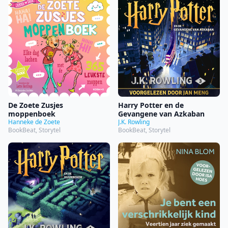
De Zoete Zusjes
Harry Potter en de
moppenboek
Gevangene van Azkaban
Hanneke de Zoete
J.K. Rowling
BookBeat, Storytel
BookBeat, Storytel