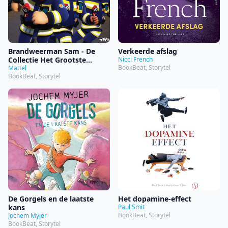
Brandweerman Sam - De
Verkeerde afslag
Collectie Het Grootste
Nicci French
BookBeat, Storytel
Avontuur
Mattel
BookBeat, Storytel
De Gorgels en de laatste
Het dopamine-effect
kans
Paul Smit
BookBeat, Storytel
Jochem Myjer
BookBeat, Storytel