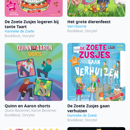
De Zoete Zusjes logeren bij
Het grote dierenfeest
tante Taart
Van Hoorne
BookBeat, Storytel
Hanneke de Zoete
BookBeat, Storytel
Quinn en Aaron shorts
De Zoete Zusjes gaan
Quinn Bezemer, Aaron Bezemer
verhuizen
BookBeat, Storytel
Hanneke de Zoete
BookBeat, Storytel