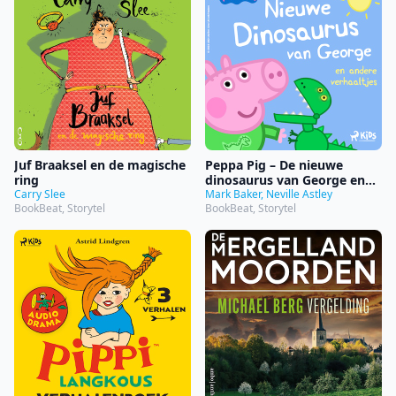
Juf Braaksel en de magische
Peppa Pig – De nieuwe
ring
dinosaurus van George en
Carry Slee
andere verhaaltjes
Mark Baker, Neville Astley
BookBeat, Storytel
BookBeat, Storytel