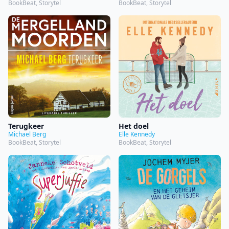
BookBeat, Storytel
BookBeat, Storytel
Terugkeer
Het doel
Michael Berg
Elle Kennedy
BookBeat, Storytel
BookBeat, Storytel