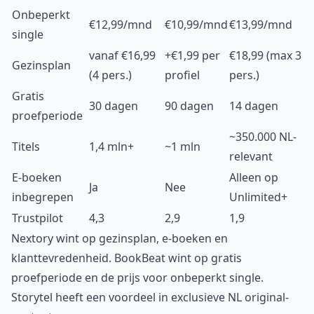
Onbeperkt
€12,99/mnd
€10,99/mnd
€13,99/mnd
single
vanaf €16,99
+€1,99 per
€18,99 (max 3
Gezinsplan
(4 pers.)
profiel
pers.)
Gratis
30 dagen
90 dagen
14 dagen
proefperiode
~350.000 NL-
Titels
1,4 mln+
~1 mln
relevant
E-boeken
Alleen op
Ja
Nee
inbegrepen
Unlimited+
Trustpilot
4,3
2,9
1,9
Nextory wint op gezinsplan, e-boeken en
klanttevredenheid. BookBeat wint op gratis
proefperiode en de prijs voor onbeperkt single.
Storytel heeft een voordeel in exclusieve NL original-