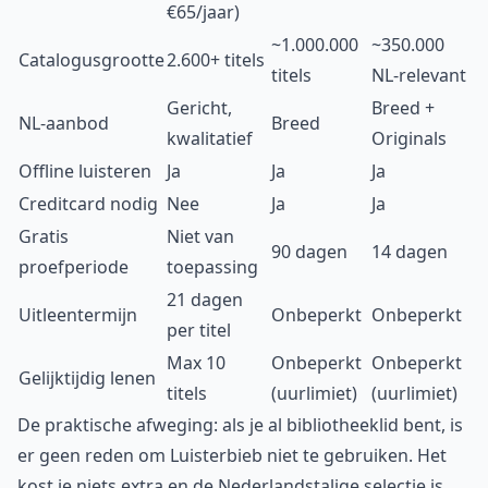
€65/jaar)
~1.000.000
~350.000
Catalogusgrootte
2.600+ titels
titels
NL-relevant
Gericht,
Breed +
NL-aanbod
Breed
kwalitatief
Originals
Offline luisteren
Ja
Ja
Ja
Creditcard nodig
Nee
Ja
Ja
Gratis
Niet van
90 dagen
14 dagen
proefperiode
toepassing
21 dagen
Uitleentermijn
Onbeperkt
Onbeperkt
per titel
Max 10
Onbeperkt
Onbeperkt
Gelijktijdig lenen
titels
(uurlimiet)
(uurlimiet)
De praktische afweging: als je al bibliotheeklid bent, is
er geen reden om Luisterbieb niet te gebruiken. Het
kost je niets extra en de Nederlandstalige selectie is