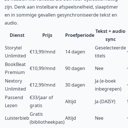
zijn. Denk aan instelbare afspeelsnelheid, slaaptimer
en in sommige gevallen gesynchroniseerde tekst en
audio.
Tekst + audio
Dienst
Prijs
Proefperiode
sync
Storytel
Geselecteerde
€13,99/mnd
14 dagen
Unlimited
titels
BookBeat
€10,99/mnd
90 dagen
Nee
Premium
Nextory
Ja (e-boek
€12,99/mnd
30 dagen
Unlimited
inbegrepen)
Passend
€33/jaar of
Altijd
Ja (DAISY)
Lezen
gratis
Gratis
Luisterbieb
Altijd
Nee
(bibliotheekpas)