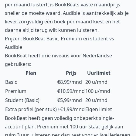
per maand luistert, is BookBeats vaste maandprijs
sneller de moeite waard. Audible is aantrekkelijk als je
liever zorgvuldig één boek per maand kiest en het
daarna altijd terug wilt kunnen luisteren.
Prijzen: BookBeat Basic, Premium en student vs
Audible
BookBeat heeft drie niveaus voor Nederlandse
gebruikers:
Plan
Prijs
Uurlimiet
Basic
€8,99/mnd
20 u/mnd
Premium
€10,99/mnd
100 u/mnd
Student (Basic)
€5,99/mnd
20 u/mnd
Extra profiel (per stuk)
+€1,99/mnd
Eigen limiet
BookBeat heeft geen volledig onbeperkt single-
account plan. Premium met 100 uur staat gelijk aan
ruim 3 uur luisteren per dag, wat voor vrijwel iedereen