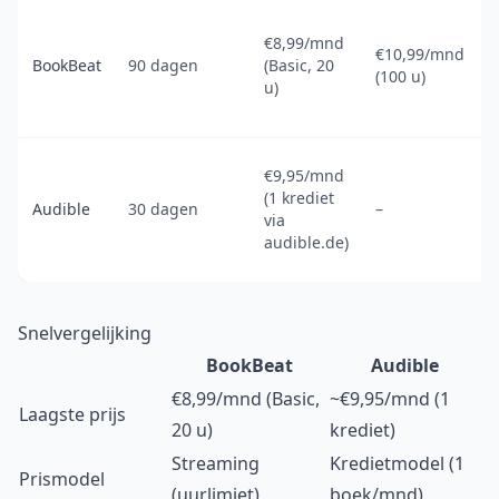
€8,99/mnd
€10,99/mnd
BookBeat
90 dagen
(Basic, 20
(100 u)
u)
€9,95/mnd
(1 krediet
Audible
30 dagen
–
via
audible.de)
Snelvergelijking
BookBeat
Audible
€8,99/mnd (Basic,
~€9,95/mnd (1
Laagste prijs
20 u)
krediet)
Streaming
Kredietmodel (1
Prismodel
(uurlimiet)
boek/mnd)