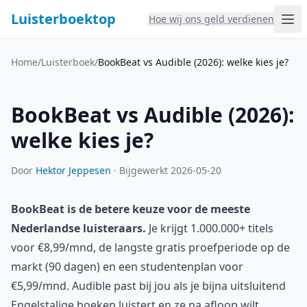
Luisterboektop
Hoe wij ons geld verdienen
Home
/
Luisterboek
/
BookBeat vs Audible (2026): welke kies je?
BookBeat vs Audible (2026):
welke kies je?
Door
Hektor Jeppesen
·
Bijgewerkt 2026-05-20
BookBeat is de betere keuze voor de meeste
Nederlandse luisteraars.
Je krijgt 1.000.000+ titels
voor €8,99/mnd, de langste gratis proefperiode op de
markt (90 dagen) en een studentenplan voor
€5,99/mnd. Audible past bij jou als je bijna uitsluitend
Engelstalige boeken luistert en ze na afloop wilt