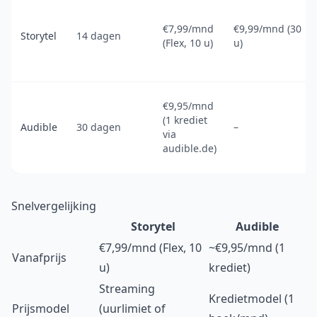
€7,99/mnd
€9,99/mnd (30
Storytel
14 dagen
(Flex, 10 u)
u)
€9,95/mnd
(1 krediet
Audible
30 dagen
–
via
audible.de)
Snelvergelijking
Storytel
Audible
€7,99/mnd (Flex, 10
~€9,95/mnd (1
Vanafprijs
u)
krediet)
Streaming
Kredietmodel (1
Prijsmodel
(uurlimiet of