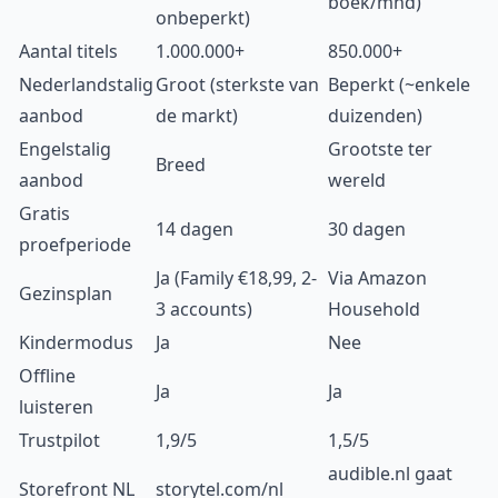
boek/mnd)
onbeperkt)
Aantal titels
1.000.000+
850.000+
Nederlandstalig
Groot (sterkste van
Beperkt (~enkele
aanbod
de markt)
duizenden)
Engelstalig
Grootste ter
Breed
aanbod
wereld
Gratis
14 dagen
30 dagen
proefperiode
Ja (Family €18,99, 2-
Via Amazon
Gezinsplan
3 accounts)
Household
Kindermodus
Ja
Nee
Offline
Ja
Ja
luisteren
Trustpilot
1,9/5
1,5/5
audible.nl gaat
Storefront NL
storytel.com/nl